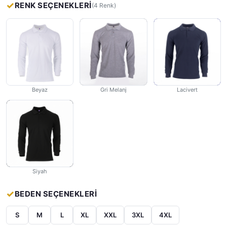
RENK SEÇENEKLERİ
(4 Renk)
Beyaz
Gri Melanj
Lacivert
Siyah
BEDEN SEÇENEKLERİ
S
M
L
XL
XXL
3XL
4XL